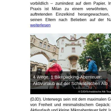
vorbildlich – zumindest auf dem Papier. I
Praxis ist Milan zu einem verwöhnten, t
auftretenden Einzelkind herangewachsen
seinen Eltern nach Belieben auf der Na
weiterlesen
4 Wege, 1 Bikepacking-Abenteuer:
Aktivurlaub auf der Schwäbischen Alb
© DJD/Schwäbische Alb Tou
(DJD). Unterwegs sein mit dem maximalen G
von Freiheit und minimalistischem Gepäck
Aktivurlaub und kleine Mikroabenteuer liebt, l