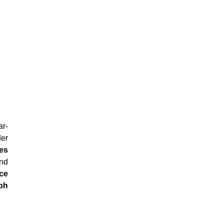
ar-
der
es
nd
ce
ph