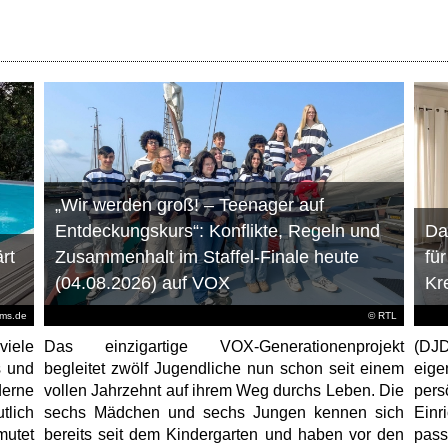
„Wir werden groß! – Teenager auf
Entdeckungskurs“: Konflikte, Regeln und
Da
rt
Zusammenhalt im Staffel-Finale heute
fü
(04.08.2026) auf VOX
Kr
ems.de
©
RTL
viele
Das einzigartige VOX-Generationenprojekt
(DJD
s und
begleitet zwölf Jugendliche nun schon seit einem
eig
erne
vollen Jahrzehnt auf ihrem Weg durchs Leben. Die
per
tlich
sechs Mädchen und sechs Jungen kennen sich
Ein
mutet
bereits seit dem Kindergarten und haben vor den
pas