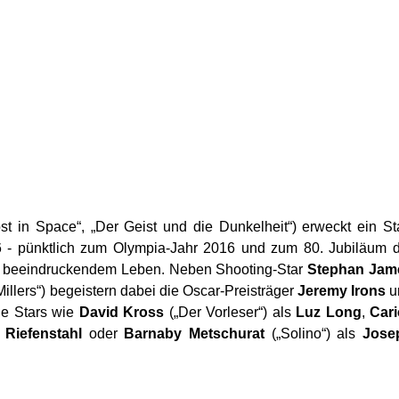
st in Space“, „Der Geist und die Dunkelheit“) erweckt ein St
 - pünktlich zum Olympia-Jahr 2016 und zum 80. Jubiläum 
zu beeindruckendem Leben. Neben Shooting-Star
Stephan Jam
Millers“) begeistern dabei die Oscar-Preisträger
Jeremy Irons
u
he Stars wie
David Kross
(„Der Vorleser“) als
Luz Long
,
Cari
 Riefenstahl
oder
Barnaby Metschurat
(„Solino“) als
Jose