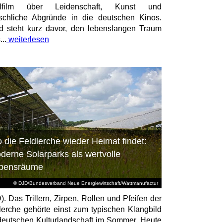
elfilm über Leidenschaft, Kunst und
chliche Abgründe in die deutschen Kinos.
id steht kurz davor, den lebenslangen Traum
...
weiterlesen
 die Feldlerche wieder Heimat findet:
derne Solarparks als wertvolle
bensräume
© DJD/Bundesverband Neue Energiewirtschaft/Wattmanufactur
). Das Trillern, Zirpen, Rollen und Pfeifen der
lerche gehörte einst zum typischen Klangbild
deutschen Kulturlandschaft im Sommer. Heute