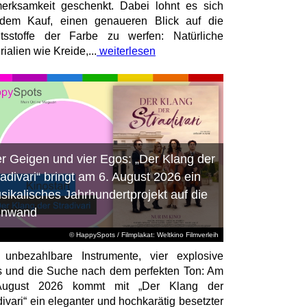
erksamkeit geschenkt. Dabei lohnt es sich
dem Kauf, einen genaueren Blick auf die
ltsstoffe der Farbe zu werfen: Natürliche
ialien wie Kreide,...
weiterlesen
er Geigen und vier Egos: „Der Klang der
radivari“ bringt am 6. August 2026 ein
sikalisches Jahrhundertprojekt auf die
inwand
© HappySpots / Filmplakat: Weltkino Filmverleih
 unbezahlbare Instrumente, vier explosive
 und die Suche nach dem perfekten Ton: Am
August 2026 kommt mit „Der Klang der
divari“ ein eleganter und hochkarätig besetzter