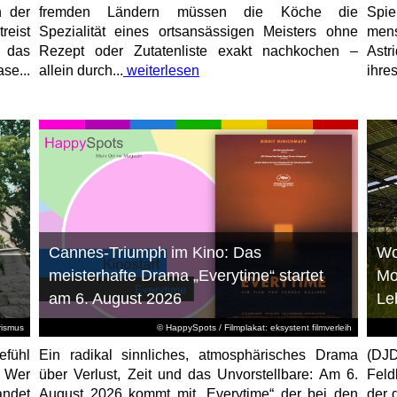
n der
fremden Ländern müssen die Köche die
Spi
reist
Spezialität eines ortsansässigen Meisters ohne
mens
, das
Rezept oder Zutatenliste exakt nachkochen –
Astr
se...
allein durch...
weiterlesen
ihres
Cannes-Triumph im Kino: Das
Wo
meisterhafte Drama „Everytime“ startet
Mo
am 6. August 2026
Le
rismus
© HappySpots / Filmplakat: eksystent filmverleih
efühl
Ein radikal sinnliches, atmosphärisches Drama
(DJD
: Wer
über Verlust, Zeit und das Unvorstellbare: Am 6.
Feld
andet
August 2026 kommt mit „Everytime“ der bei den
der 