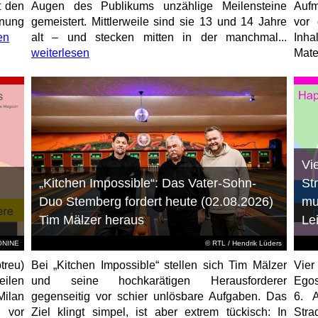
t den
Augen des Publikums unzählige Meilensteine
Aufm
anung
gemeistert. Mittlerweile sind sie 13 und 14 Jahre
vor 
en
alt – und stecken mitten in der manchmal...
Inha
weiterlesen
Mater
Vi
„Kitchen Impossible“: Das Vater-Sohn-
St
Duo Stemberg fordert heute (02.08.2026)
mu
Tim Mälzer heraus
Le
EONINE
©
RTL
/ Hendrik Lüders
treu)
Bei „Kitchen Impossible“ stellen sich Tim Mälzer
Vier
eilen
und seine hochkarätigen Herausforderer
Egos
Milan
gegenseitig vor schier unlösbare Aufgaben. Das
6. 
 vor
Ziel klingt simpel, ist aber extrem tückisch: In
Stra