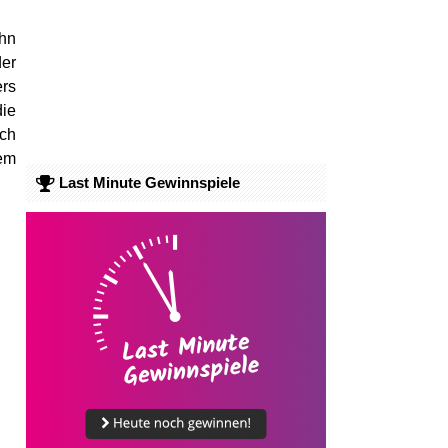
ihn
der
ers
die
och
nem
Last Minute Gewinnspiele