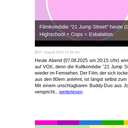
Filmkomödie "21 Jump Street" heute (
Highschool + Cops = Eskalation.
07. August 2025 15:38 Uhr
Heute Abend (07.08.2025 um 20:15 Uhr) wird’
auf VOX, denn die Kultkomödie "21 Jump St
wieder im Fernsehen. Der Film, der sich lock
aus den 80ern anlehnt, ist längst selbst zum
Mit einem unschlagbaren Buddy-Duo aus Jo
verspricht...
weiterlesen