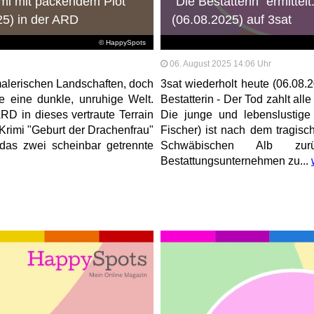
mi mit packendem Plot
"Die Bestatterin" ermittel
25) in der ARD
(06.08.2025) auf 3sat
© HappySpots
06. August 2025 14:06 Uhr
malerischen Landschaften, doch
3sat wiederholt heute (06.08
e eine dunkle, unruhige Welt.
Bestatterin - Der Tod zahlt all
RD in dieses vertraute Terrain
Die junge und lebenslustig
Krimi "Geburt der Drachenfrau"
Fischer) ist nach dem tragisch
 das zwei scheinbar getrennte
Schwäbischen Alb zurü
Bestattungsunternehmen zu...