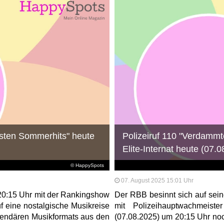
esten Sommerhits" heute
Polizeiruf 110 "Verdammt
Elite-Internat heute (07
© HappySpots
07. August 2025 15:01 Uhr
20:15 Uhr mit der Rankingshow
Der RBB besinnt sich auf seine
f eine nostalgische Musikreise
mit Polizeihauptwachmeist
gendären Musikformats aus den
(07.08.2025) um 20:15 Uhr no