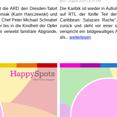
07. August 2025 16:15 Uhr
t die ARD den Dresden-Tatort
Die Karibik ist wieder in Aufr
rniak (Karin Hanczewski) und
auf RTL der fünfte Teil der
r Chef Peter Michael Schnabel
Caribbean: Salazars Rache"
r bis in die Kindheit der Opfer
zurück und steht vor einer 
mi verwebt familiäre Abgründe,
verspricht ein bildgewaltige
als...
weiterlesen