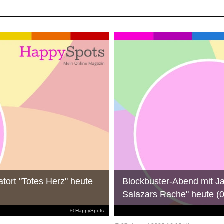
tort "Totes Herz" heute
Blockbuster-Abend mit Ja
Salazars Rache" heute (
© HappySpots