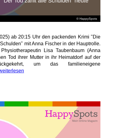
t: "Der Tod zahlt alle Schulden" heute
© HappySpots
.2025) ab 20:15 Uhr den packenden Krimi "Die
e Schulden" mit Anna Fischer in der Hauptrolle.
e Physiotherapeutin Lisa Taubenbaum (Anna
en Tod ihrer Mutter in ihr Heimatdorf auf der
ckgekehrt, um das familieneigene
weiterlesen