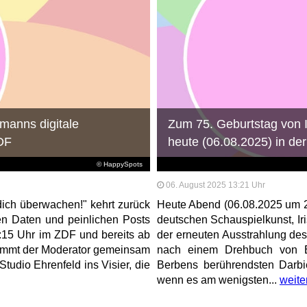
manns digitale
Zum 75. Geburtstag von 
DF
heute (06.08.2025) in de
© HappySpots
06. August 2025 13:21 Uhr
ich überwachen!" kehrt zurück
Heute Abend (06.08.2025 um 2
n Daten und peinlichen Posts
deutschen Schauspielkunst, Iri
:15 Uhr im ZDF und bereits ab
der erneuten Ausstrahlung des
nimmt der Moderator gemeinsam
nach einem Drehbuch von B
udio Ehrenfeld ins Visier, die
Berbens berührendsten Darbi
wenn es am wenigsten...
weite