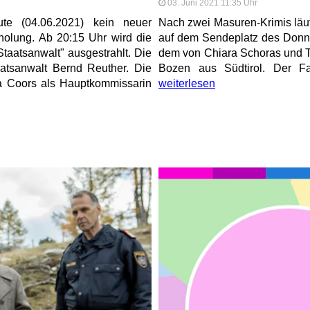
03. Juni 2021 11:35 Uhr
te (04.06.2021) kein neuer
Nach zwei Masuren-Krimis läuf
holung. Ab 20:15 Uhr wird die
auf dem Sendeplatz des Donne
taatsanwalt" ausgestrahlt. Die
dem von Chiara Schoras und To
aatsanwalt Bernd Reuther. Die
Bozen aus Südtirol. Der Fal
na Coors als Hauptkommissarin
weiterlesen