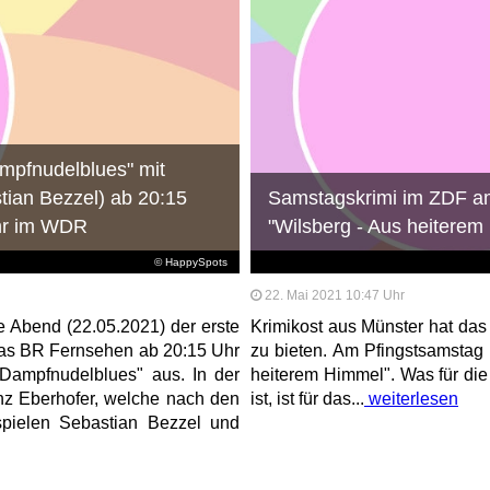
ampfnudelblues" mit
stian Bezzel) ab 20:15
Samstagskrimi im ZDF am
hr im WDR
"Wilsberg - Aus heiterem
© HappySpots
22. Mai 2021 10:47 Uhr
e Abend (22.05.2021) der erste
Krimikost aus Münster hat da
das BR Fernsehen ab 20:15 Uhr
zu bieten. Am Pfingstsamstag 
Dampfnudelblues" aus. In der
heiterem Himmel". Was für die
nz Eberhofer, welche nach den
ist, ist für das...
weiterlesen
pielen Sebastian Bezzel und