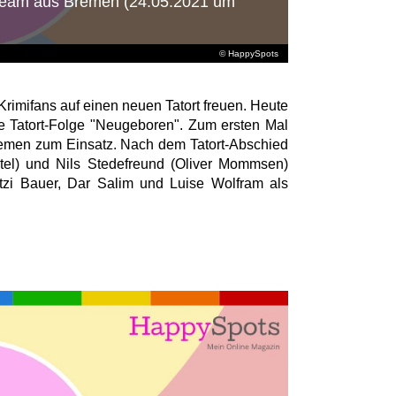
e Team aus Bremen (24.05.2021 um
© HappySpots
rimifans auf einen neuen Tatort freuen. Heute
ie Tatort-Folge "Neugeboren". Zum ersten Mal
men zum Einsatz. Nach dem Tatort-Abschied
tel) und Nils Stedefreund (Oliver Mommsen)
ritzi Bauer, Dar Salim und Luise Wolfram als