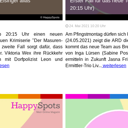
Eisinger alias
Erster Fall für das neu
20:15 Uhr)
© HappySpots
24. Mai 2021 10:20 Uhr
ab 20:15 Uhr einen neuen
Am Pfingstmontag dürfen sich K
euen Krimiserie "Der Masuren-
(24.05.2021) zeigt die ARD d
zweite Fall sorgt dafür, dass
kommt das neue Team aus Bre
Dr. Viktoria Wex ihre Rückkehr
von Inga Lürsen (Sabine Pos
n mit Dorfpolizist Leon und
ermitteln in Zukunft Jasna F
lesen
Ermittler-Trio Liv...
weiterlesen