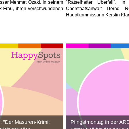
issar Mehmet Özaki. In seinem
"Rätselhafter Überfall". 
r Ex-Frau, ihren verschwundenen
Oberstaatsanwalt Bernd
Hauptkommissarin Kerstin Klar 
 "Der Masuren-Krimi:
Pfingstmontag in der ARD