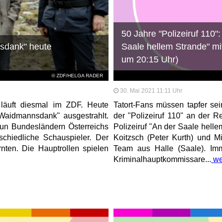
50 Jahre "Polizeiruf 110"
nsdank" heute
Saale hellem Strande" m
um 20:15 Uhr)
© ZDF/HELGA RADER
30. Mai 2021 11:11 Uhr
 läuft diesmal im ZDF. Heute
Tatort-Fans müssen tapfer sei
"Waidmannsdank" ausgestrahlt.
der "Polizeiruf 110" an der 
eun Bundesländern Österreichs
Polizeiruf "An der Saale helle
schiedliche Schauspieler. Der
Koitzsch (Peter Kurth) und 
ten. Die Hauptrollen spielen
Team aus Halle (Saale). Imme
Kriminalhauptkommissare...
we