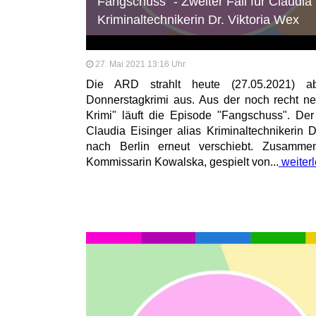
Fangschuss" - Zweiter Fall für Claudia 
Kriminaltechnikerin Dr. Viktoria Wex
27. Mai 2021 13:16 Uhr
Die ARD strahlt heute (27.05.2021) 
Donnerstagkrimi aus. Aus der noch recht n
Krimi" läuft die Episode "Fangschuss". Der 
Claudia Eisinger alias Kriminaltechnikerin 
nach Berlin erneut verschiebt. Zusamme
Kommissarin Kowalska, gespielt von...
weiter