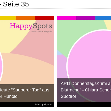
- Seite 35
ARD DonnerstagsKrimi am
Heute "Sauberer Tod" aus
Blutrache" - Chiara Schor
er Hunold
Südtirol
© HappySpots