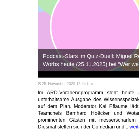
Podcast-Stars im Quiz-Duell: Miguel Ro
Worbs heute (25.11.2025) bei "Wer w
25. November 2025 13:44 Uhr
Im ARD-Vorabendprogramm steht heute
unterhaltsame Ausgabe des Wissensspekta
auf dem Plan. Moderator Kai Pflaume lädt
Teamchefs Bernhard Hoëcker und Wota
prominenten Gästen mit messerscharfem V
Diesmal stellen sich der Comedian und...
weit