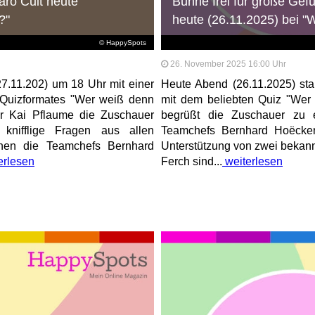
aro Cult heute
Bühne frei für große Gef
?"
heute (26.11.2025) bei 
© HappySpots
26. November 2025 16:00 Uhr
7.11.202) um 18 Uhr mit einer
Heute Abend (26.11.2025) s
Quizformates "Wer weiß denn
mit dem beliebten Quiz "Wer
r Kai Pflaume die Zuschauer
begrüßt die Zuschauer zu
knifflige Fragen aus allen
Teamchefs Bernhard Hoëcker
ehen die Teamchefs Bernhard
Unterstützung von zwei bekan
erlesen
Ferch sind...
weiterlesen