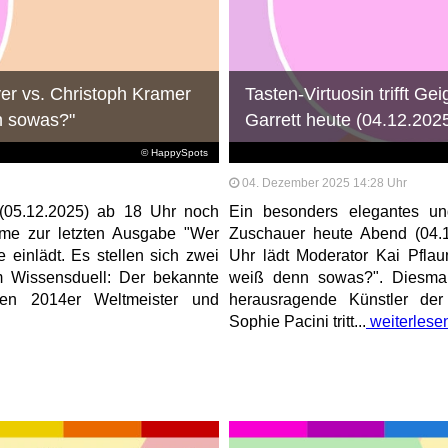
yer vs. Christoph Kramer
Tasten-Virtuosin trifft Ge
n sowas?"
Garrett heute (04.12.202
© HappySpots
04. Dezember 2025 14:28 Uhr
(05.12.2025) ab 18 Uhr noch
Ein besonders elegantes un
ume zur letzten Ausgabe "Wer
Zuschauer heute Abend (04.
einlädt. Es stellen sich zwei
Uhr lädt Moderator Kai Pfla
 Wissensduell: Der bekannte
weiß denn sowas?". Diesmal
 den 2014er Weltmeister und
herausragende Künstler der 
Sophie Pacini tritt...
weiterlese