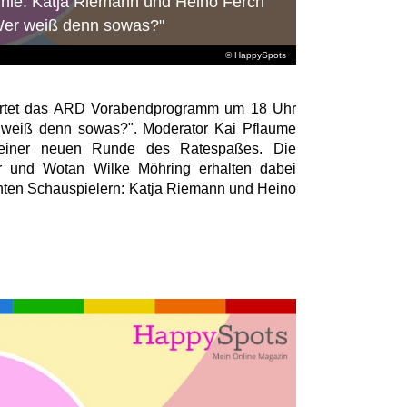
ühle: Katja Riemann und Heino Ferch
"Wer weiß denn sowas?"
© HappySpots
tartet das ARD Vorabendprogramm um 18 Uhr
 weiß denn sowas?". Moderator Kai Pflaume
 einer neuen Runde des Ratespaßes. Die
 und Wotan Wilke Möhring erhalten dabei
nten Schauspielern: Katja Riemann und Heino