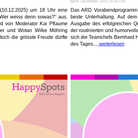
09. Dezember 2025 16:05 Uhr
(10.12.2025) um 18 Uhr eine
Das ARD Vorabendprogramm li
"Wer weiss denn sowas?" aus.
beste Unterhaltung. Auf dem
ird von Moderator Kai Pflaume
Ausgabe des erfolgreichen Q
ker und Wotan Wilke Möhring
der routinierten und humorvol
doch die grösste Freude dürfte
sich die Teamchefs Bernhard 
des Tages....
weiterlesen