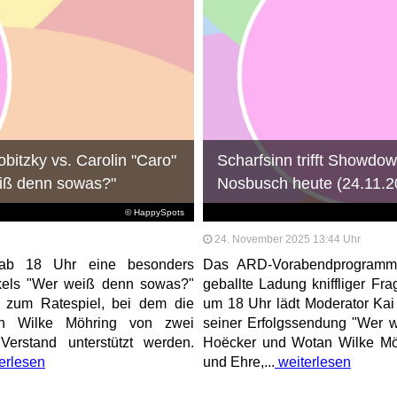
bitzky vs. Carolin "Caro"
Scharfsinn trifft Showdo
eiß denn sowas?"
Nosbusch heute (24.11.2
© HappySpots
24. November 2025 13:44 Uhr
 ab 18 Uhr eine besonders
Das ARD-Vorabendprogramm h
kels "Wer weiß denn sowas?"
geballte Ladung kniffliger Fra
 zum Ratespiel, bei dem die
um 18 Uhr lädt Moderator K
n Wilke Möhring von zwei
seiner Erfolgssendung "Wer 
erstand unterstützt werden.
Hoëcker und Wotan Wilke Mö
erlesen
und Ehre,...
weiterlesen