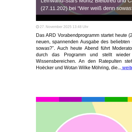
Leinwand-Stars Moritz Bleibtreu und C
(27.11.202) bei "Wer weiß denn sowas
27. November 2025 13:48 Uhr
Das ARD Vorabendprogramm startet heute (2
neuen, spannenden Ausgabe des beliebten 
sowas?". Auch heute Abend führt Moderato
durch das Programm und stellt wieder 
Wissensbereichen. An den Ratepulten st
Hoëcker und Wotan Wilke Möhring, die...
weit