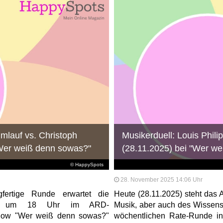
mlauf vs. Christoph
Musikerduell: Louis Phili
"Wer weiß denn sowas?"
(28.11.2025) bei "Wer w
© HappySpots
28. November 2025 14:06 Uhr
fertige Runde erwartet die
Heute (28.11.2025) steht da
25) um 18 Uhr im ARD-
Musik, aber auch des Wissens
show "Wer weiß denn sowas?"
wöchentlichen Rate-Runde in