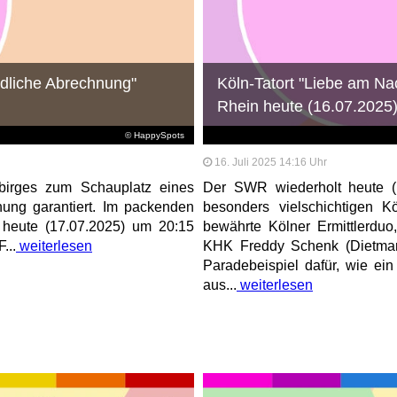
ödliche Abrechnung"
Köln-Tatort "Liebe am Na
Rhein heute (16.07.202
© HappySpots
16. Juli 2025 14:16 Uhr
birges zum Schauplatz eines
Der SWR wiederholt heute (
ung garantiert. Im packenden
besonders vielschichtigen K
r heute (17.07.2025) um 20:15
bewährte Kölner Ermittlerdu
...
weiterlesen
KHK Freddy Schenk (Dietmar B
Paradebeispiel dafür, wie ein
aus...
weiterlesen