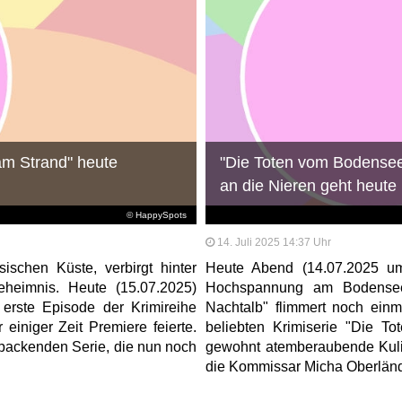
am Strand" heute
"Die Toten vom Bodensee 
an die Nieren geht heute
© HappySpots
14. Juli 2025 14:37 Uhr
sischen Küste, verbirgt hinter
Heute Abend (14.07.2025 u
eheimnis. Heute (15.07.2025)
Hochspannung am Bodensee
erste Episode der Krimireihe
Nachtalb" flimmert noch einm
einiger Zeit Premiere feierte.
beliebten Krimiserie "Die To
r packenden Serie, die nun noch
gewohnt atemberaubende Kuli
die Kommissar Micha Oberlände