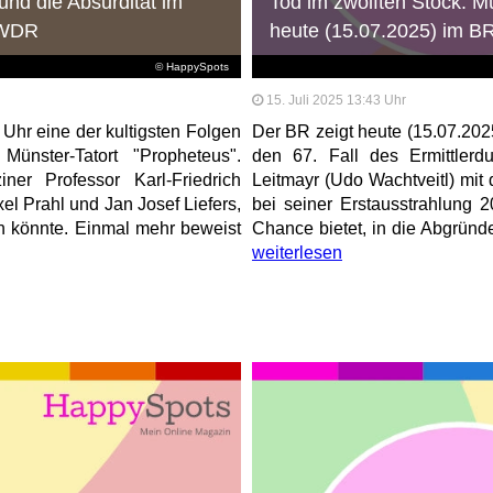
und die Absurdität im
Tod im zwölften Stock: M
m WDR
heute (15.07.2025) im B
© HappySpots
15. Juli 2025 13:43 Uhr
Uhr eine der kultigsten Folgen
Der BR zeigt heute (15.07.202
ünster-Tatort "Propheteus".
den 67. Fall des Ermittler
er Professor Karl-Friedrich
Leitmayr (Udo Wachtveitl) mit 
el Prahl und Jan Josef Liefers,
bei seiner Erstausstrahlung 
ein könnte. Einmal mehr beweist
Chance bietet, in die Abgründ
weiterlesen