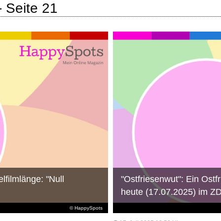
- Seite 21
lfilmlänge: "Null
"Ostfriesenwut": Ein Ostfr
heute (17.07.2025) im Z
© HappySpots