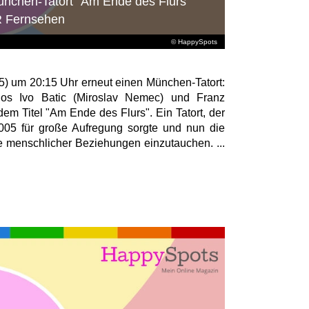
ünchen-Tatort "Am Ende des Flurs"
R Fernsehen
© HappySpots
5) um 20:15 Uhr erneut einen München-Tatort:
duos Ivo Batic (Miroslav Nemec) und Franz
dem Titel "Am Ende des Flurs". Ein Tatort, der
2005 für große Aufregung sorgte und nun die
e menschlicher Beziehungen einzutauchen. ...